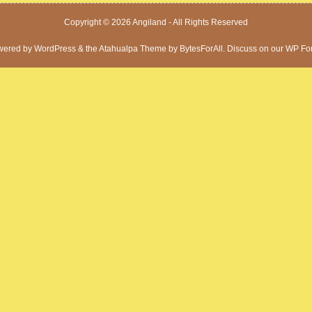
Copyright © 2026
Angiland
- All Rights Reserved
wered by
WordPress
& the
Atahualpa Theme
by
BytesForAll
. Discuss on our
WP Fo