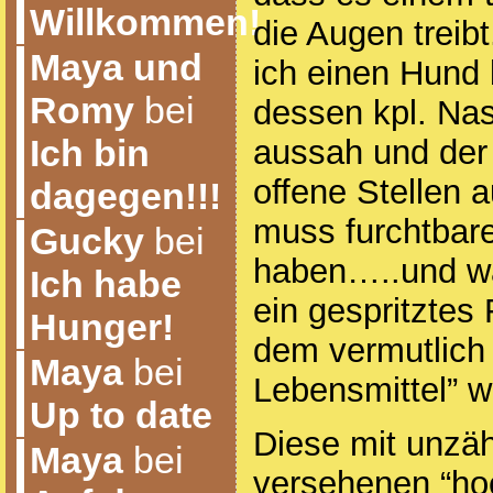
Willkommen!
die Augen treib
Maya und
ich einen Hund
Romy
bei
dessen kpl. Nas
Ich bin
aussah und der
offene Stellen a
dagegen!!!
muss furchtbar
Gucky
bei
haben…..und wa
Ich habe
ein gespritztes 
Hunger!
dem vermutlich
Maya
bei
Lebensmittel” w
Up to date
Diese mit unzäh
Maya
bei
versehenen “ho