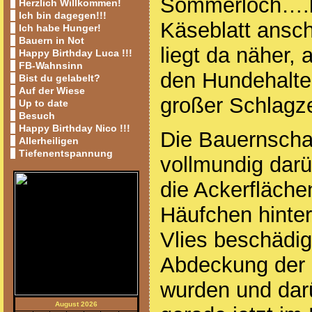
Sommerloch….b
Herzlich Willkommen!
Ich bin dagegen!!!
Käseblatt ansc
Ich habe Hunger!
Bauern in Not
liegt da näher, 
Happy Birthday Luca !!!
FB-Wahnsinn
den Hundehalte
Bist du gelabelt?
Auf der Wiese
großer Schlagzei
Up to date
Besuch
Happy Birthday Nico !!!
Die Bauernschaf
Allerheiligen
Tiefenentspannung
vollmundig dar
die Ackerflächen
Häufchen hinter
Vlies beschädig
Abdeckung der 
wurden und dar
August 2026