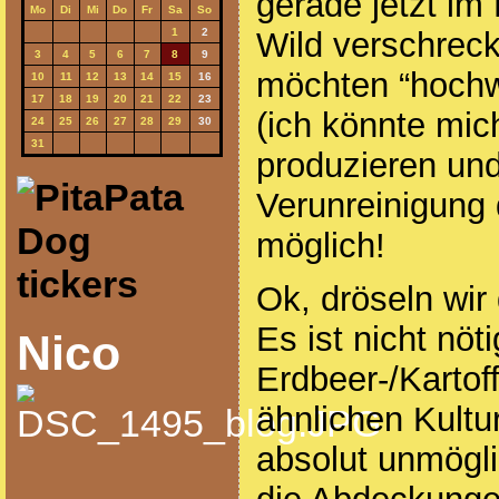
gerade jetzt im
Mo
Di
Mi
Do
Fr
Sa
So
Wild verschrec
1
2
3
4
5
6
7
8
9
möchten “hochw
10
11
12
13
14
15
16
17
18
19
20
21
22
23
(ich könnte mic
24
25
26
27
28
29
30
31
produzieren und
Verunreinigung 
möglich!
Ok, dröseln wir
Es ist nicht nö
Nico
Erdbeer-/Kartoff
ähnlichen Kultur
absolut unmögl