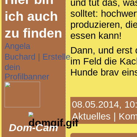
und tut das, was
solltet: hochwe
ich auch
produzieren, d
zu finden
essen kann!
Angela
Dann, und erst
Buchard
|
Erstelle
im Feld die Ka
dein
Hunde brav ei
Profilbanner
08.05.2014, 10:
Aktuelles
|
Kom
Dom-Cam