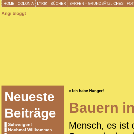
HOME
COLONIA
LYRIK
BÜCHER
BARFEN – GRUNDSÄTZLICHES
FOT
Angi bloggt
«
Ich habe Hunger!
Neueste
Bauern in
Beiträge
Mensch, es ist 
Schweigen!
Nochmal Willkommen