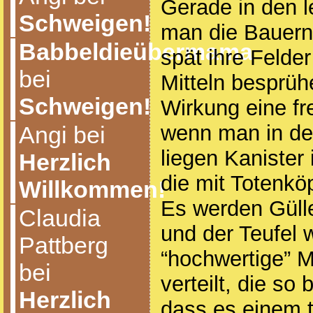
Gerade in den l
Schweigen!
man die Bauern 
Babbeldieübermama
spät ihre Felde
bei
Mitteln besprühe
Schweigen!
Wirkung eine fr
wenn man in der
Angi bei
liegen Kanister
Herzlich
die mit Totenkö
Willkommen!
Es werden Güll
Claudia
und der Teufel 
Pattberg
“hochwertige” M
bei
verteilt, die so 
Herzlich
dass es einem t