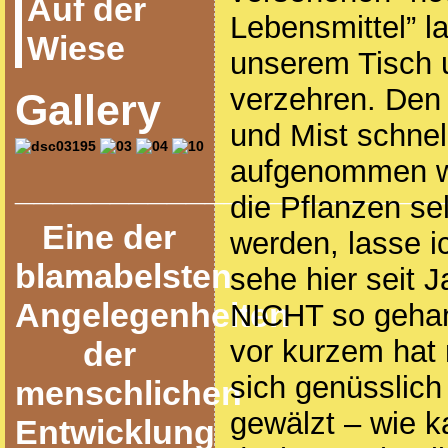
Auf der
Lebensmittel” 
Wiese
unserem Tisch u
verzehren. Den
Gallery
und Mist schne
aufgenommen we
______________________
die Pflanzen se
Eine der
werden, lasse ic
blamabelsten
sehe hier seit 
Angelegenheiten
NICHT so gehan
vor kurzem hat 
der
sich genüsslich 
menschlichen
gewälzt – wie k
Entwicklung