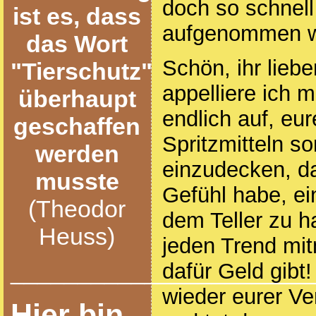
doch so schnel
ist es, dass
aufgenommen w
das Wort
Schön, ihr lieb
"Tierschutz"
appelliere ich m
überhaupt
endlich auf, eure
geschaffen
Spritzmitteln s
werden
einzudecken, da
musste
Gefühl habe, ein
(Theodor
dem Teller zu 
Heuss)
jeden Trend mit
______________________
dafür Geld gibt
wieder eurer V
Hier bin