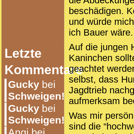
die Abdeckunge
beschädigen. Ko
und würde mich
ich Bauer wäre.
Auf die jungen
Letzte
Kaninchen sollt
Kommentare
geachtet werden
selbst, dass Hu
Gucky
bei
Jagdtrieb nach
Schweigen!
aufmerksam beo
Gucky
bei
Was mir persönl
Schweigen!
sind die “hochw
Angi bei