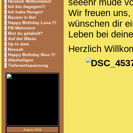
seeehr müde vo
Herzlich Willkommen!
Ich bin dagegen!!!
Wir freuen uns,
Ich habe Hunger!
Bauern in Not
wünschen dir ei
Happy Birthday Luca !!!
FB-Wahnsinn
Leben bei dein
Bist du gelabelt?
Auf der Wiese
Up to date
Herzlich Willko
Besuch
Happy Birthday Nico !!!
Allerheiligen
Tiefenentspannung
August 2026