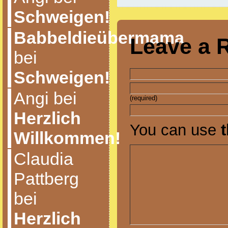
Schweigen!
Babbeldieübermama
Leave a 
bei
Schweigen!
Angi bei
(required)
Herzlich
You can use
Willkommen!
Claudia
Pattberg
bei
Herzlich