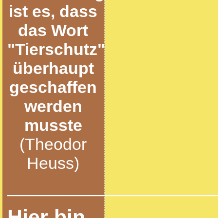
ist es, dass
das Wort
"Tierschutz"
überhaupt
geschaffen
werden
musste
(Theodor
Heuss)
______________________
Hier bin