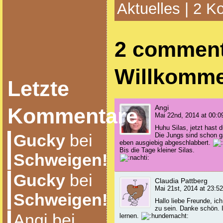
Aktuelles
|
2 K
2 comment
Willkomm
Letzte
Angi
Kommentare
Mai 22nd, 2014 at 00:0
Huhu Silas, jetzt hast
Gucky
bei
Die Jungs sind schon g
eben ausgiebig abgeschlabbert.
Bis die Tage kleiner Silas.
Schweigen!
Gucky
bei
Claudia Pattberg
Mai 21st, 2014 at 23:52
Schweigen!
Hallo liebe Freunde, ic
zu sein. Danke schön. 
Angi bei
lernen.