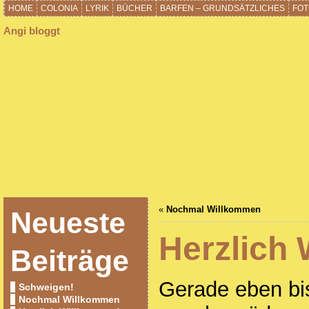
HOME
COLONIA
LYRIK
BÜCHER
BARFEN – GRUNDSÄTZLICHES
FOT
Angi bloggt
«
Nochmal Willkommen
Neueste
Herzlich
Beiträge
Gerade eben bis
Schweigen!
Nochmal Willkommen