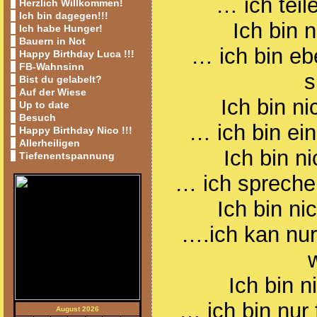
… ich teil
Herzlich Willkommen!
Ich bin dagegen!!!
Ich bin 
Ich habe Hunger!
Bauern in Not
… ich bin eb
Happy Birthday Luca !!!
FB-Wahnsinn
s
Bist du gelabelt?
Auf der Wiese
Ich bin n
Up to date
Besuch
… ich bin ei
Happy Birthday Nico !!!
Allerheiligen
Ich bin n
Tiefenentspannung
… ich spreche 
Ich bin ni
….ich kan nur
Ich bin 
… ich bin nur 
August 2026