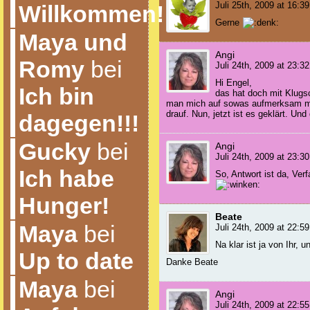
Juli 25th, 2009 at 16:39
Willkommen!
Gerne
Maya und
Angi
Romy
bei
Juli 24th, 2009 at 23:32
Hi Engel,
Ich bin
das hat doch mit Klugsc
man mich auf sowas aufmerksam ma
drauf. Nun, jetzt ist es geklärt. Und
dagegen!!!
Gucky
bei
Angi
Juli 24th, 2009 at 23:30
Ich habe
So, Antwort ist da, Ver
Hunger!
Beate
Maya
bei
Juli 24th, 2009 at 22:59
Na klar ist ja von Ihr, u
Up to date
Danke Beate
Maya
bei
Angi
Juli 24th, 2009 at 22:55