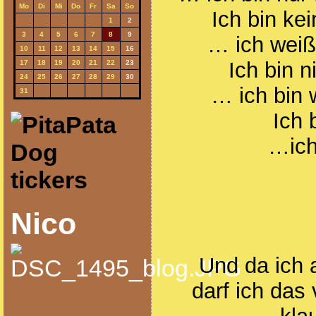
Mo
Di
Mi
Do
Fr
Sa
So
Ich bin ke
1
2
3
4
5
6
7
8
9
… ich weiß
10
11
12
13
14
15
16
Ich bin 
17
18
19
20
21
22
23
24
25
26
27
28
29
30
… ich bin w
31
Ich
…ich
Nico
Und da ich 
darf ich das