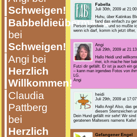
Fabella
Schweigen!
Juli 30th, 2009 at 21:00
Huhu, über Katinkas Blo
Babbeldieübermama
fand das einfach zu gen
Person irgendwie .. und so mußte 
wenn ich darf, komm ich jetzt öfter
bei
Schweigen!
Angi
Juli 29th, 2009 at 21:13
Angi bei
Hallo Heidi und willko
mei, ich mache hier bal
Futzi dir gefällt. Er ist ja auch ei
Herzlich
– kann man irgendwo Fotos von ihm
LG.
Willkommen!
Angi
Claudia
heidi
Juli 29th, 2009 at 17:07
Pattberg
Hallo Angi! Also, das g
diesem Sternzeichen un
bei
Dein Hund gefällt mir sehr! Wir sin
geratenen Maltesers namens Kalle! 
Herzlich
Gefangener Engel