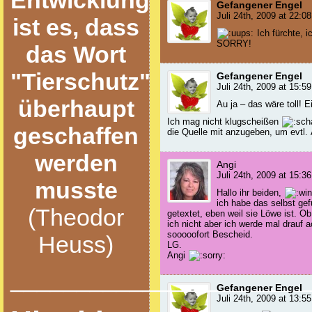
Entwicklung
Gefangener Engel
Juli 24th, 2009 at 22:08
ist es, dass
Ich fürchte, 
SORRY!
das Wort
"Tierschutz"
Gefangener Engel
Juli 24th, 2009 at 15:59
überhaupt
Au ja – das wäre toll! Ei
Ich mag nicht klugscheißen
geschaffen
die Quelle mit anzugeben, um evtl.
werden
Angi
Juli 24th, 2009 at 15:36
musste
Hallo ihr beiden,
ich habe das selbst gef
(Theodor
getextet, eben weil sie Löwe ist. O
ich nicht aber ich werde mal drauf 
sooooofort Bescheid.
Heuss)
LG.
Angi
______________________
Gefangener Engel
Juli 24th, 2009 at 13:55