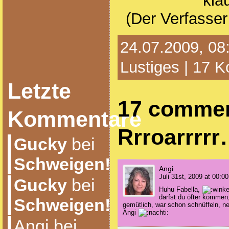
kla
(Der Verfasser
24.07.2009, 08:
Lustiges
|
17 K
Letzte
17 commen
Kommentare
Rrroarrrr
Gucky
bei
Schweigen!
Angi
Juli 31st, 2009 at 00:00
Gucky
bei
Huhu Fabella,
darfst du öfter kommen,
Schweigen!
gemütlich, war schon schnüffeln, ne
Angi
Angi bei