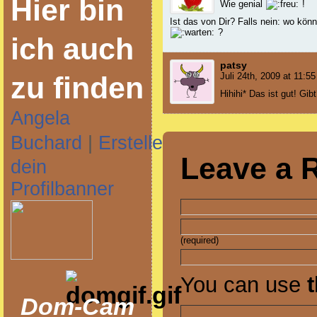
Hier bin
Wie genial
!
Ist das von Dir? Falls nein: wo kön
?
ich auch
patsy
zu finden
Juli 24th, 2009 at 11:55
Hihihi* Das ist gut! Gi
Angela
Buchard
|
Erstelle
Leave a 
dein
Profilbanner
(required)
You can use
Dom-Cam