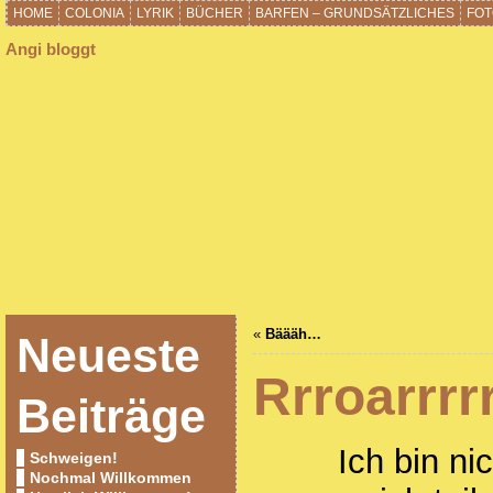
HOME
COLONIA
LYRIK
BÜCHER
BARFEN – GRUNDSÄTZLICHES
FOT
Angi bloggt
«
Bäääh…
Neueste
Rrroarrr
Beiträge
Ich bin ni
Schweigen!
Nochmal Willkommen