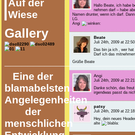
Auf der
Hallo Beate, ich habe b
nehmen darf – habe abe
Wiese
Namen drunter, wenn ich darf. Dan
LG.
Angi
Gallery
Beate
Juli 24th, 2009 at 22:50
Das bin ja ich , wer h
Darf ich das mitnehmen
______________________
Grüße Beate
Eine der
Angi
Juli 24th, 2009 at 22:21
blamabelsten
Danke schön, das freu
irgendwas passt da nich
Angelegenheiten
patsy
der
Juli 24th, 2009 at 22:18
Hey, dein neues Headerb
menschlichen
alte