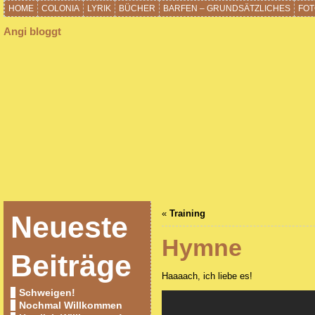
HOME
COLONIA
LYRIK
BÜCHER
BARFEN – GRUNDSÄTZLICHES
FOT
Angi bloggt
«
Training
Neueste
Hymne
Beiträge
Haaaach, ich liebe es!
Schweigen!
Nochmal Willkommen