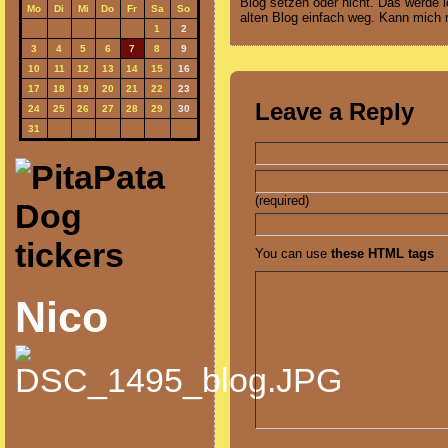
Blog setzen oder nicht. Das werde 
Mo
Di
Mi
Do
Fr
Sa
So
alten Blog einfach weg. Kann mich 
1
2
3
4
5
6
7
8
9
10
11
12
13
14
15
16
17
18
19
20
21
22
23
Leave a Reply
24
25
26
27
28
29
30
31
(required)
You can use
these HTML tags
Nico