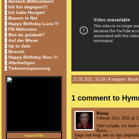
Herzlich Willkommen!
Ich bin dagegen!!!
Ich habe Hunger!
Bauern in Not
Happy Birthday Luca !!!
FB-Wahnsinn
Bist du gelabelt?
Auf der Wiese
Up to date
Besuch
Happy Birthday Nico !!!
Allerheiligen
Tiefenentspannung
21.02.2011, 10:19 | Kategorie:
Musik
1 comment to Hym
Romy
Februar 21st, 2011 at 1
Sehr schade, ich kann e
Bussi….
Sage mal Angi, wie ist das (eigentl
August 2026