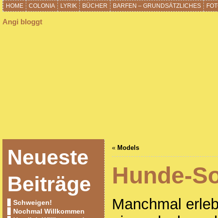
HOME
COLONIA
LYRIK
BÜCHER
BARFEN – GRUNDSÄTZLICHES
FOT
Angi bloggt
«
Models
Neueste
Hunde-S
Beiträge
Manchmal erleb
Schweigen!
Nochmal Willkommen