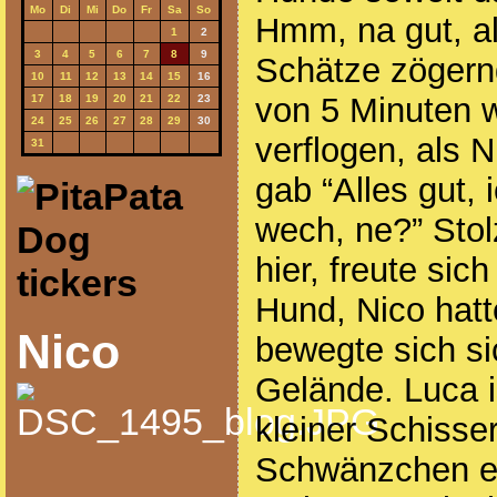
Mo
Di
Mi
Do
Fr
Sa
So
Hmm, na gut, a
1
2
3
4
5
6
7
8
9
Schätze zögernd
10
11
12
13
14
15
16
von 5 Minuten 
17
18
19
20
21
22
23
24
25
26
27
28
29
30
verflogen, als 
31
gab “Alles gut, 
wech, ne?” Stolz
hier, freute sic
Hund, Nico hat
Nico
bewegte sich s
Gelände. Luca i
kleiner Schisse
Schwänzchen ei