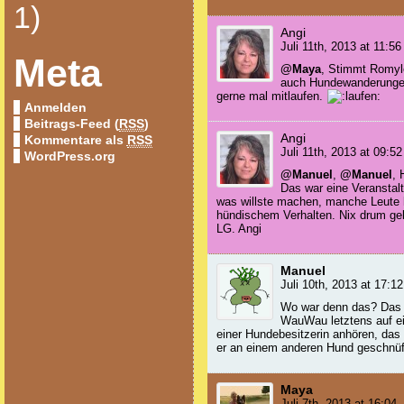
1)
Angi
Juli 11th, 2013 at 11:56
Meta
@Maya
, Stimmt Romyle
auch Hundewanderungen 
gerne mal mitlaufen.
Anmelden
Beitrags-Feed (
RSS
)
Angi
Kommentare als
RSS
Juli 11th, 2013 at 09:52
WordPress.org
@Manuel
,
@Manuel
, 
Das war eine Veranstal
was willste machen, manche Leute 
hündischem Verhalten. Nix drum g
LG. Angi
Manuel
Juli 10th, 2013 at 17:12
Wo war denn das? Das f
WauWau letztens auf e
einer Hundebesitzerin anhören, das 
er an einem anderen Hund geschnüff
Maya
Juli 7th, 2013 at 16:04