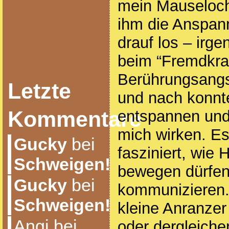
mein Mauseloch?
ihm die Anspan
drauf los – irg
beim “Fremdkra
Berührungsangs
Letzte
und nach konnt
Kommentare
entspannen und 
mich wirken. Es
Gucky
bei
fasziniert, wie 
Schweigen!
bewegen dürfen
Gucky
bei
kommunizieren. 
Schweigen!
kleine Anranzer
Angi bei
oder dergleiche