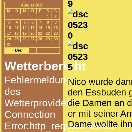
August 2026
M
D
M
D
F
S
S
1
2
3
4
5
6
7
8
9
10
11
12
13
14
15
16
17
18
19
20
21
22
23
24
25
26
27
28
29
30
31
« Dez
Wetterbericht
Fehlermeldung
Nico wurde dan
des
den Essbuden g
Wetterproviders:
die Damen an d
er mit seiner A
Connection
Dame wollte ih
Error:http_request_failed