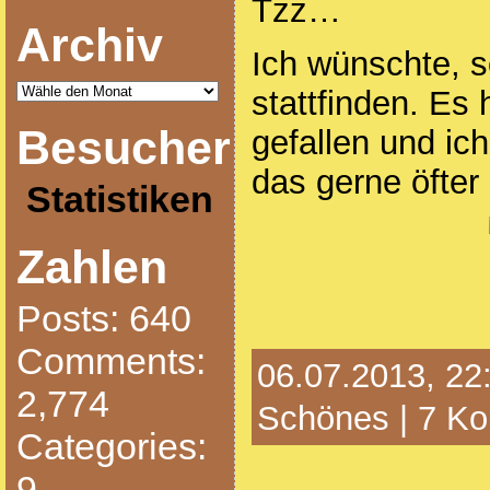
Tzz…
Archiv
Ich wünschte, s
stattfinden. Es
Besucher
gefallen und ic
das gerne öfter
Statistiken
Zahlen
Posts: 640
Comments:
06.07.2013, 22:
2,774
Schönes
|
7 K
Categories:
9