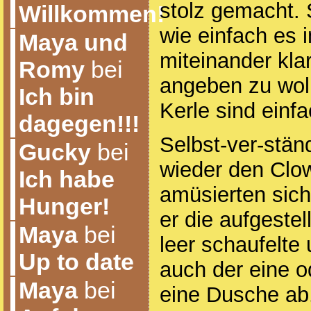
stolz gemacht. 
Willkommen!
wie einfach es 
Maya und
miteinander kl
Romy
bei
angeben zu woll
Ich bin
Kerle sind einf
dagegen!!!
Selbst-ver-stän
Gucky
bei
wieder den Clo
Ich habe
amüsierten sich
Hunger!
er die aufgeste
Maya
bei
leer schaufelte
Up to date
auch der eine 
Maya
bei
eine Dusche ab.