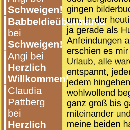
gingen bilderb
Schweigen!
um. In der heut
Babbeldieübermama
ja gerade als H
bei
Anfeindungen au
Schweigen!
erschien es mir 
Angi bei
Urlaub, alle war
Herzlich
entspannt, jede
Willkommen!
jedem hingehen
Claudia
wohlwollend be
Pattberg
ganz groß bis g
bei
miteinander un
meine beiden h
Herzlich