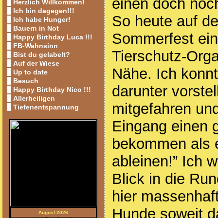
einen doch noch
Herzlich Willkommen!
Ich bin dagegen!!!
So heute auf d
Ich habe Hunger!
Bauern in Not
Sommerfest ein
Happy Birthday Luca !!!
FB-Wahnsinn
Tierschutz-Orga
Bist du gelabelt?
Auf der Wiese
Nähe. Ich konnte
Up to date
Besuch
darunter vorstel
Happy Birthday Nico !!!
Allerheiligen
mitgefahren un
Tiefenentspannung
Eingang einen 
bekommen als e
ableinen!” Ich w
Blick in die Ru
hier massenhaf
Hunde soweit da
August 2026