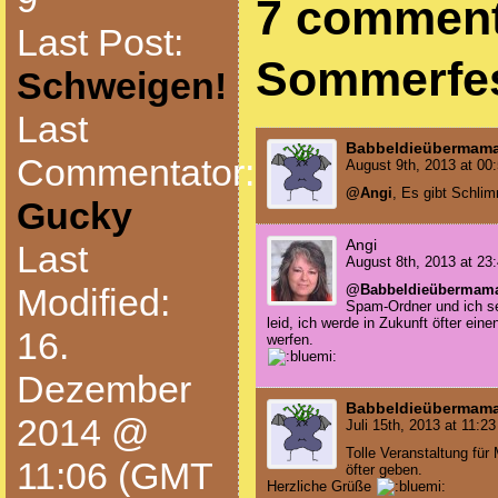
7 comment
Last Post:
Sommerfe
Schweigen!
Last
Babbeldieübermam
Commentator:
August 9th, 2013 at 00
@Angi
, Es gibt Schlim
Gucky
Angi
Last
August 8th, 2013 at 23
@Babbeldieübermam
Modified:
Spam-Ordner und ich se
leid, ich werde in Zukunft öfter ei
16.
werfen.
Dezember
Babbeldieübermam
2014 @
Juli 15th, 2013 at 11:23
Tolle Veranstaltung fü
11:06 (GMT
öfter geben.
Herzliche Grüße