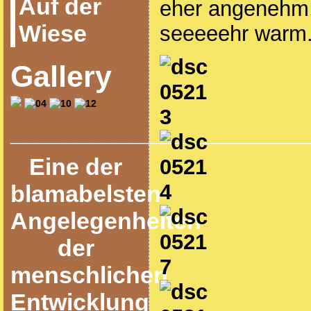
Auf der
eher angenehm,
Wiese
seeeeehr warm
Gallery
______________________
Eine der
blamabelsten
Angelegenheiten
der
menschlichen
Entwicklung