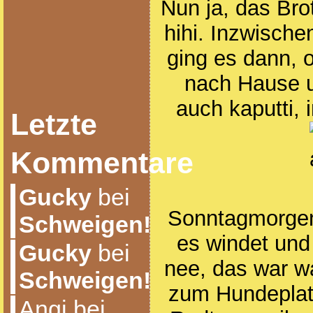
Nun ja, das Brot
hihi. Inzwische
ging es dann, 
nach Hause u
auch kaputti, 
Letzte
Kommentare
Gucky
bei
Sonntagmorgen 
Schweigen!
es windet und 
Gucky
bei
nee, das war wa
Schweigen!
zum Hundeplatz
Angi bei