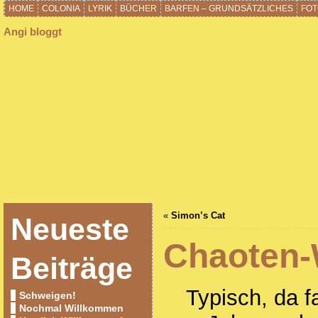
HOME
COLONIA
LYRIK
BÜCHER
BARFEN – GRUNDSÄTZLICHES
FOT
Angi bloggt
«
Simon’s Cat
Neueste
Chaoten
Beiträge
Typisch, da f
Schweigen!
Nochmal Willkommen