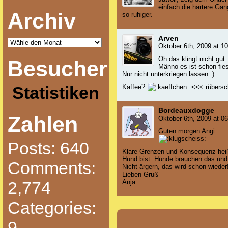
einfach die härtere Gan
Archiv
so ruhiger.
Arven
Oktober 6th, 2009 at 1
Oh das klingt nicht gu
Besucher
Männo es ist schon fies
Nur nicht unterkriegen lassen :)
Kaffee?
<<< rübersc
Statistiken
Bordeauxdogge
Zahlen
Oktober 6th, 2009 at 0
Guten morgen Angi
Posts: 640
Klare Grenzen und Konsequenz heißt
Hund bist. Hunde brauchen das und
Comments:
Nicht ärgern, das wird schon wieder
Lieben Gruß
Anja
2,774
Categories:
9