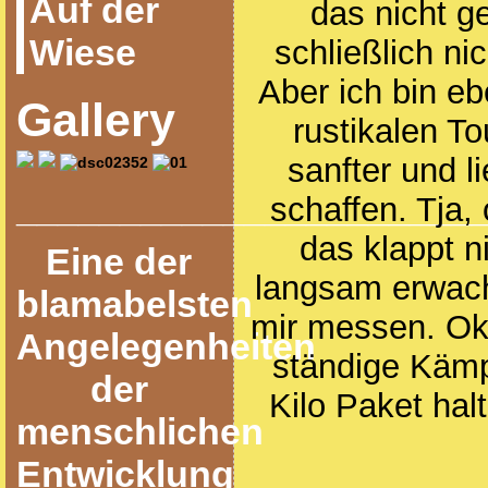
Auf der
das nicht ge
Wiese
schließlich ni
Aber ich bin eb
Gallery
rustikalen To
sanfter und l
______________________
schaffen. Tja, 
das klappt ni
Eine der
langsam erwach
blamabelsten
mir messen. Ok
Angelegenheiten
ständige Kämp
der
Kilo Paket hal
menschlichen
Entwicklung