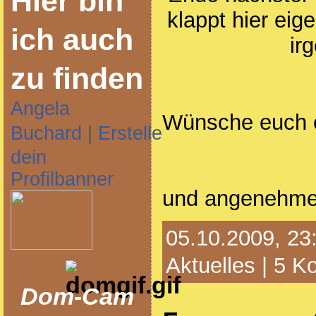
Hier bin
klappt hier eig
ich auch
ir
zu finden
Angela
Wünsche euch 
Buchard
|
Erstelle
dein
Profilbanner
und angenehm
05.10.2009, 23:
Aktuelles
|
5 K
Dom-Cam