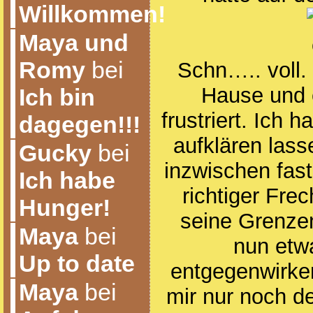
Willkommen!
Maya und
Romy
bei
Schn….. voll.
Hause und e
Ich bin
frustriert. Ich
dagegen!!!
aufklären lass
Gucky
bei
inzwischen fas
Ich habe
richtiger Frec
Hunger!
seine Grenze
Maya
bei
nun etw
Up to date
entgegenwirken
Maya
bei
mir nur noch de