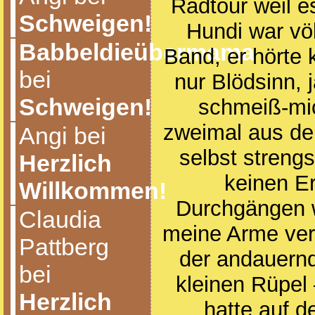
Radtour weil e
Schweigen!
Hundi war vö
Babbeldieübermama
Band, er hörte 
bei
nur Blödsinn, 
Schweigen!
schmeiß-mi
zweimal aus d
Angi bei
selbst streng
Herzlich
keinen Er
Willkommen!
Durchgängen wa
Claudia
meine Arme ver
Pattberg
der andauern
bei
kleinen Rüpel 
Herzlich
hatte auf d