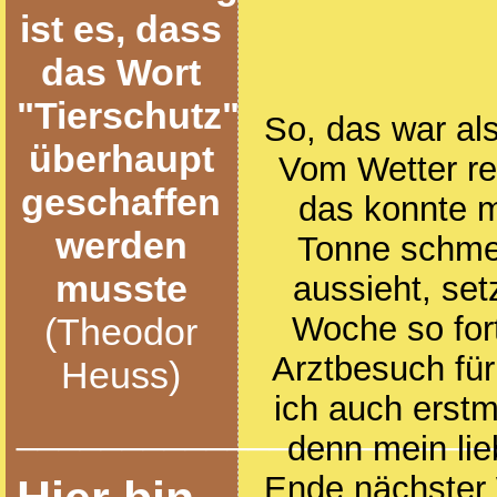
ist es, dass
das Wort
"Tierschutz"
So, das war a
überhaupt
Vom Wetter red
geschaffen
das konnte m
werden
Tonne schme
musste
aussieht, set
Woche so for
(Theodor
Arztbesuch fü
Heuss)
ich auch erstm
______________________
denn mein lie
Ende nächster