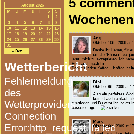
5 comment
August 2026
M
D
M
D
F
S
S
Wochenen
1
2
3
4
5
6
7
8
9
10
11
12
13
14
15
16
17
18
19
20
21
22
23
Angi
24
25
26
27
28
29
30
Oktober 10th, 2009 at 
31
Danke ihr Lieben, für e
« Dez
um die “Phasen” bei jun
lernt, mich zu akzeptieren. Ich hab
Wetterbericht
Rest auch noch hin.
Danke für den Kaffee – Kaffee ist 
Fehlermeldung
Bini
Oktober 6th, 2009 at 1
des
Also ein perfektes Woc
kommt auch einfach al
Wetterproviders:
einkriegen und Du wirst ihn locker
bessere Tage…
Connection
Mark
Error:http_request_failed
Oktober 6th, 2009 at 1
Jawoll, zeig dem Untie