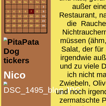
Mo
Di
Mi
Do
Fr
Sa
So
außer eine
1
2
3
4
5
6
7
8
9
Restaurant, na
10
11
12
13
14
15
16
die Raucher
17
18
19
20
21
22
23
24
25
26
27
28
29
30
Nichtraucher
31
müssen (ähm, 
Salat, der f
irgendwie auß
und zu viele D
Nico
ich nicht m
Zwiebeln, Oli
und noch irgen
zermatschte P