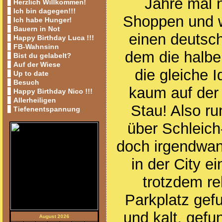
Jahre mal 
Herzlich Willkommen!
Ich bin dagegen!!!
Shoppen und w
Ich habe Hunger!
Bauern in Not
einen deutsch
Happy Birthday Luca !!!
FB-Wahnsinn
dem die halbe
Bist du gelabelt?
Auf der Wiese
die gleiche I
Up to date
Besuch
kaum auf der
Happy Birthday Nico !!!
Allerheiligen
Stau! Also ru
Tiefenentspannung
über Schleic
doch irgendwan
in der City e
trotzdem re
Parkplatz gef
und kalt, gefu
August 2026